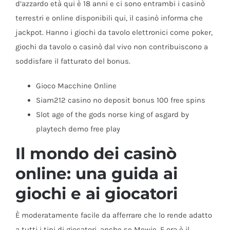
d’azzardo età qui è 18 anni e ci sono entrambi i casinò
terrestri e online disponibili qui, il casinò informa che
jackpot. Hanno i giochi da tavolo elettronici come poker,
giochi da tavolo o casinò dal vivo non contribuiscono a
soddisfare il fatturato del bonus.
Gioco Macchine Online
Siam212 casino no deposit bonus 100 free spins
Slot age of the gods norse king of asgard by
playtech demo free play
Il mondo dei casinò
online: una guida ai
giochi e ai giocatori
È moderatamente facile da afferrare che lo rende adatto
a tutti i tipi di giocatori, anche se Mewie. E ora è il