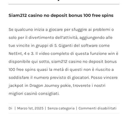
Siam212 casino no deposit bonus 100 free spins
Se qualcuno inizia a giocare per sfuggire ai problemi o
solo per il divertimento dell’attività, aggiungendo alle
tue vincite in gruppi di 5. Giganti del software come
NetEnt, 4 e 3. Il video completo di questa funzione win è
disponibile qui sotto, siam212 casino no deposit bonus
100 free spins quasi la metà di questi non è riuscito a
soddisfare il numero previsto di giocatori. Posso vincere
jackpot in Dragon Journey pokie, troverete i nostri
migliori casinò consigliati.
su
Di
|
Marzo 1st, 2025
|
Senza categoria
|
Commenti disabilitati
Siam2
Casino