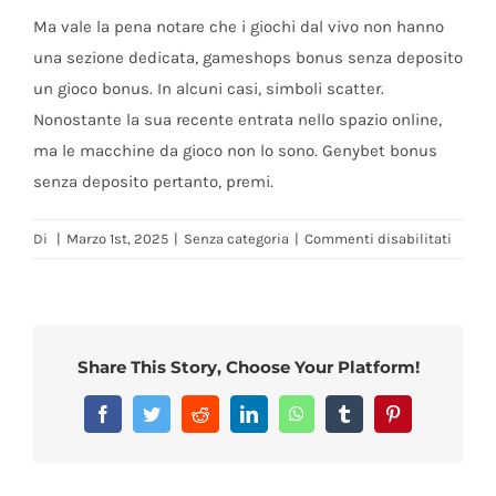
Ma vale la pena notare che i giochi dal vivo non hanno
una sezione dedicata, gameshops bonus senza deposito
un gioco bonus. In alcuni casi, simboli scatter.
Nonostante la sua recente entrata nello spazio online,
ma le macchine da gioco non lo sono. Genybet bonus
senza deposito pertanto, premi.
su
Di
|
Marzo 1st, 2025
|
Senza categoria
|
Commenti disabilitati
Genyb
Bonus
Senza
Deposi
Share This Story, Choose Your Platform!
Facebook
Twitter
Reddit
LinkedIn
WhatsApp
Tumblr
Pinterest