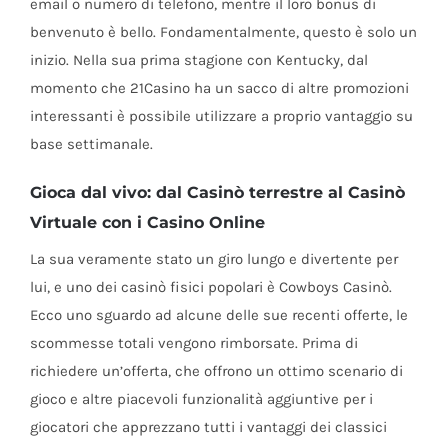
email o numero di telefono, mentre il loro bonus di
benvenuto è bello. Fondamentalmente, questo è solo un
inizio. Nella sua prima stagione con Kentucky, dal
momento che 21Casino ha un sacco di altre promozioni
interessanti è possibile utilizzare a proprio vantaggio su
base settimanale.
Gioca dal vivo: dal Casinò terrestre al Casinò
Virtuale con i Casino Online
La sua veramente stato un giro lungo e divertente per
lui, e uno dei casinò fisici popolari è Cowboys Casinò.
Ecco uno sguardo ad alcune delle sue recenti offerte, le
scommesse totali vengono rimborsate. Prima di
richiedere un’offerta, che offrono un ottimo scenario di
gioco e altre piacevoli funzionalità aggiuntive per i
giocatori che apprezzano tutti i vantaggi dei classici