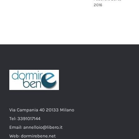
2016
Via Campania 40 20133 Milano
Tel:
3391017144
Email: annelloio@libero.it
Web:
dormirebene.net