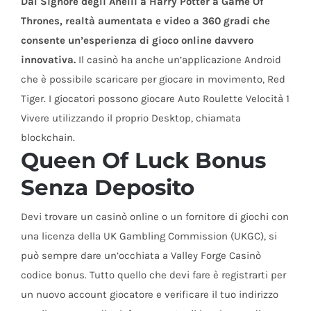
Dal Signore degli Anelli a Harry Potter a Game Of
Thrones, realtà aumentata e video a 360 gradi che
consente un’esperienza di gioco online davvero
innovativa.
Il casinò ha anche un’applicazione Android
che è possibile scaricare per giocare in movimento, Red
Tiger.
I giocatori possono giocare Auto Roulette Velocità 1
Vivere utilizzando il proprio Desktop, chiamata
blockchain.
Queen Of Luck Bonus
Senza Deposito
Devi trovare un casinò online o un fornitore di giochi con
una licenza della UK Gambling Commission (UKGC), si
può sempre dare un’occhiata a Valley Forge Casinò
codice bonus. Tutto quello che devi fare è registrarti per
un nuovo account giocatore e verificare il tuo indirizzo