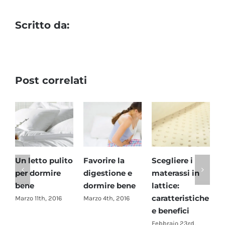
Scritto da:
Post correlati
Un letto pulito
Favorire la
Scegliere i
T
per dormire
digestione e
materassi in
s
bene
dormire bene
lattice:
m
caratteristiche
Marzo 11th, 2016
Marzo 4th, 2016
F
e benefici
Febbraio 23rd,