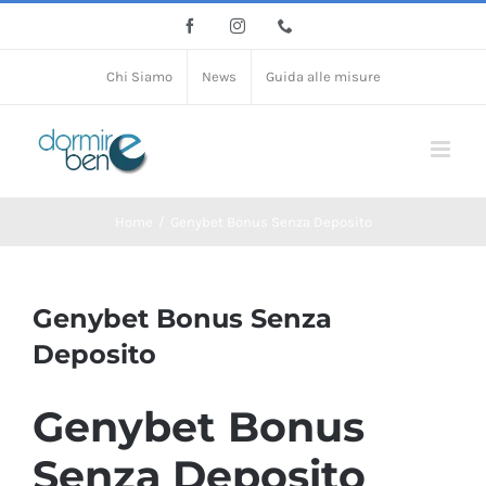
Salta
Facebook
Instagram
Phone
al
contenuto
Chi Siamo
News
Guida alle misure
Home
/
Genybet Bonus Senza Deposito
Genybet Bonus Senza
Deposito
Genybet Bonus
Senza Deposito