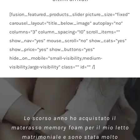
[fusion_featured_products_slider picture_size=”fixed”
carousel_layout=”title_below_image” autoplay=”no”
columns=”3″ column_spacing=”10″ scroll_items=””
show_nav=”yes” mouse_scroll=”no” show_cats=”yes”
show_price=”yes” show_buttons=”yes”
hide_on_mobile=”small-visibility,medium-
visibility,large-visibility” class=”” id=”” /]
Per la mia nuova casa di campagna ho
Devo ammettere che Dormire bene ha
Lo scorso anno ho acquistato il
acquistato due materassi in lattice per
solo prodotti di qualità, che possono
materasso memory foam per il mio letto
i miei ragazzi. Hanno realizzato il
soddisfare esigenze diverse. In
matrimoniale e sono stata molto
particolare ho acquistato un materasso
prodotto su misura, utilizzato solo i