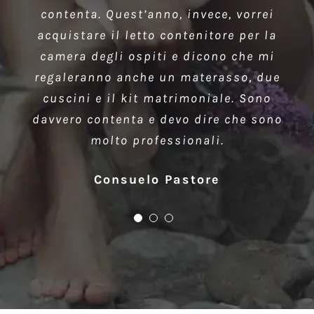
contenta. Quest’anno, invece, vorrei
Ennerev ad un prezzo che è risultato il
materiali migliori e collaudato il
acquistare il letto contenitore per la
migliore a Milano. Consiglio vivamente
prodotto prima del rilascio. Il tutto a
camera degli ospiti e dicono che mi
prezzi davvero accessibili, i più bassi
questa ditta a tutti.
regaleranno anche un materasso, due
del mercato.
cuscini e il kit matrimoniale. Sono
Fausto Muccio
davvero contenta e devo dire che sono
Aurora Vitipeni
molto professionali.
Consuelo Pastore