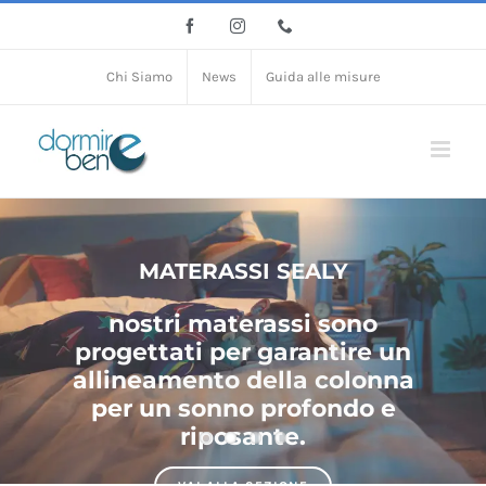
Salta
Facebook
Instagram
Phone
al
contenuto
Chi Siamo
News
Guida alle misure
MATERASSI SEALY
nostri materassi sono
progettati per garantire un
allineamento della colonna
per un sonno profondo e
riposante.
VAI ALLA SEZIONE